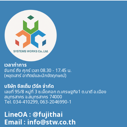
เวลาทำการ
จันทร์ ถึง ศุกร์ เวลา 08.30 - 17.45 น.
(หยุดเสาร์ อาทิตย์และนักขัตฤกษณ์)
บริษัท ซิสเต็ม เวิร์ค จำกัด
เลขที่ 95/8 หมู่ที่ 3 ซ.เจ็ดศอก ถ.เศรษฐกิจ1 ต.นาดี อ.เมือง
สมุทรสาคร จ.สมุทรสาคร 74000
Tel. 034-410299, 063-2046990-1
LineOA : @fujithai
Email : info@stw.co.th