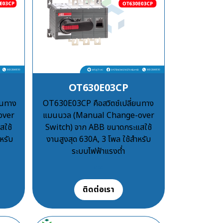
OT630E03CP
ยนทาง
OT630E03CP คือสวิตช์เปลี่ยนทาง
over
แมนนวล (Manual Change-over
สใช้
Switch) จาก ABB ขนาดกระแสใช้
หรับ
งานสูงสุด 630A, 3 โพล ใช้สำหรับ
ระบบไฟฟ้าแรงต่ำ
฿100
ติดต่อเรา