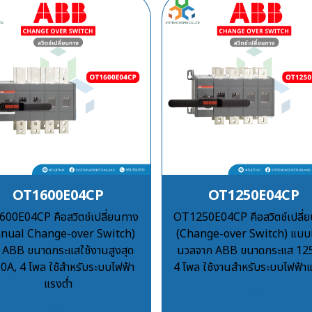
OT1600E04CP
OT1250E04CP
00E04CP คือสวิตช์เปลี่ยนทาง
OT1250E04CP คือสวิตช์เปลี่
nual Change-over Switch)
(Change-over Switch) แบ
 ABB ขนาดกระแสใช้งานสูงสุด
นวลจาก ABB ขนาดกระแส 12
0A, 4 โพล ใช้สำหรับระบบไฟฟ้า
4 โพล ใช้งานสำหรับระบบไฟฟ้าแ
แรงต่ำ
฿100
฿100