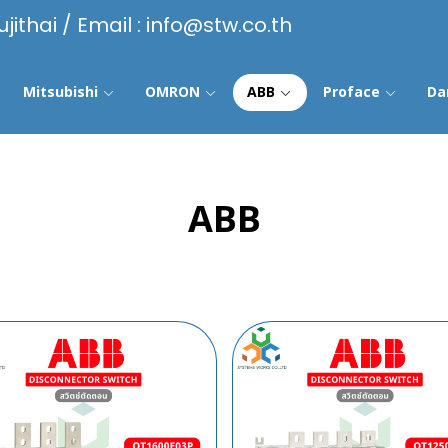
ujithai / Email : info@stw.co.th
Mitsubishi
OMRON
ABB
Proface
Da
ABB