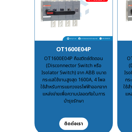
OT1600E04P
OT1600E04P คือสวิตช์ตัดตอน
OT
(Disconnector Switch หรือ
(
Isolator Switch) จาก ABB ขนาด
Iso
กระแสใช้งานสูงสุด 1600A, 4 โพล
กระ
ใช้สำหรับการแยกวงจรไฟฟ้าออกจาก
ใช้
แหล่งจ่ายเพื่อความปลอดภัยในการ
แหล
บำรุงรักษา
฿100
ติดต่อเรา