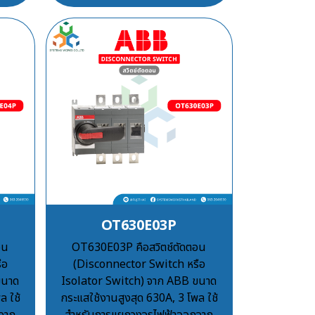
OT630E03P
อน
OT630E03P คือสวิตช์ตัดตอน
ือ
(Disconnector Switch หรือ
ขนาด
Isolator Switch) จาก ABB ขนาด
ล ใช้
กระแสใช้งานสูงสุด 630A, 3 โพล ใช้
จาก
สำหรับการแยกวงจรไฟฟ้าออกจาก