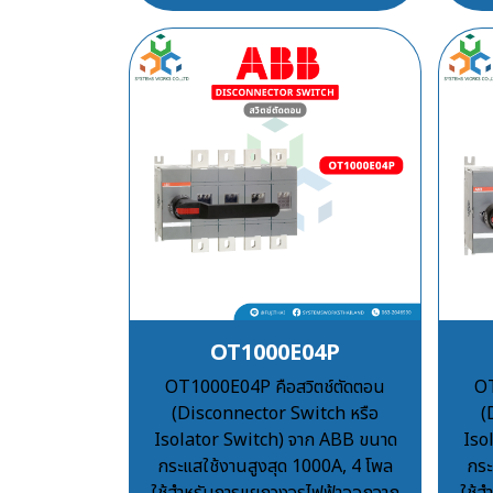
OT1000E04P
OT1000E04P คือสวิตช์ตัดตอน
OT
(Disconnector Switch หรือ
(
Isolator Switch) จาก ABB ขนาด
Iso
กระแสใช้งานสูงสุด 1000A, 4 โพล
กระ
ใช้สำหรับการแยกวงจรไฟฟ้าออกจาก
ใช้