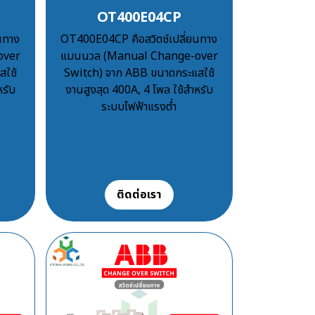
OT400E04CP
นทาง
OT400E04CP คือสวิตช์เปลี่ยนทาง
over
แมนนวล (Manual Change-over
สใช้
Switch) จาก ABB ขนาดกระแสใช้
หรับ
งานสูงสุด 400A, 4 โพล ใช้สำหรับ
ระบบไฟฟ้าแรงต่ำ
฿100
ติดต่อเรา