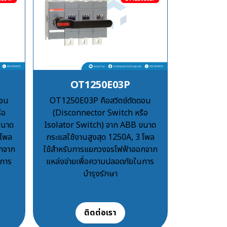
OT1250E03P
ตอน
OT1250E03P คือสวิตช์ตัดตอน
ือ
(Disconnector Switch หรือ
ขนาด
Isolator Switch) จาก ABB ขนาด
 โพล
กระแสใช้งานสูงสุด 1250A, 3 โพล
กจาก
ใช้สำหรับการแยกวงจรไฟฟ้าออกจาก
นการ
แหล่งจ่ายเพื่อความปลอดภัยในการ
บำรุงรักษา
฿100
ติดต่อเรา