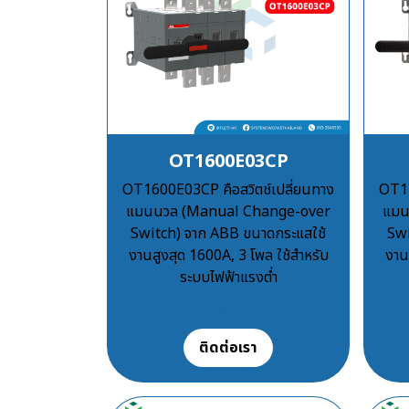
OT1600E03CP
OT1600E03CP คือสวิตช์เปลี่ยนทาง
OT12
แมนนวล (Manual Change-over
แมน
Switch) จาก ABB ขนาดกระแสใช้
Swi
งานสูงสุด 1600A, 3 โพล ใช้สำหรับ
งาน
ระบบไฟฟ้าแรงต่ำ
฿100
ติดต่อเรา