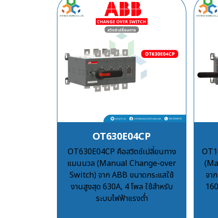
OT630E04CP
OT630E04CP คือสวิตช์เปลี่ยนทาง
OT16
แมนนวล (Manual Change-over
(Ma
Switch) จาก ABB ขนาดกระแสใช้
จาก
งานสูงสุด 630A, 4 โพล ใช้สำหรับ
160
ระบบไฟฟ้าแรงต่ำ
฿100