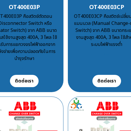
OT400E03P
OT400E03CP
T400E03P คือสวิตช์ตัดตอน
OT400E03CP คือสวิตช์เปลี่ย
Disconnector Switch หรือ
แมนนวล (Manual Change-
lator Switch) จาก ABB ขนาด
Switch) จาก ABB ขนาดกระแ
สใช้งานสูงสุด 400A, 3 โพล ใช้
งานสูงสุด 400A, 3 โพล ใช้สำ
หรับการแยกวงจรไฟฟ้าออกจาก
ระบบไฟฟ้าแรงต่ำ
่งจ่ายเพื่อความปลอดภัยในการ
฿100
บำรุงรักษา
฿100
ติดต่อเรา
ติดต่อเรา