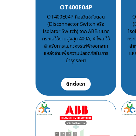
OT400E04P
OT400E04P คือสวิตช์ตัดตอน
O
(Disconnector Switch หรือ
(
Isolator Switch) จาก ABB ขนาด
Iso
กระแสใช้งานสูงสุด 400A, 4 โพล ใช้
กระแ
สำหรับการแยกวงจรไฟฟ้าออกจาก
สำ
แหล่งจ่ายเพื่อความปลอดภัยในการ
แหล
บำรุงรักษา
฿100
ติดต่อเรา