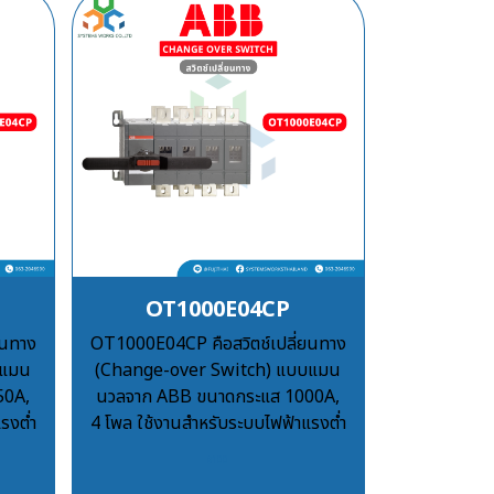
OT1000E04CP
ยนทาง
OT1000E04CP คือสวิตช์เปลี่ยนทาง
บแมน
(Change-over Switch) แบบแมน
50A,
นวลจาก ABB ขนาดกระแส 1000A,
รงต่ำ
4 โพล ใช้งานสำหรับระบบไฟฟ้าแรงต่ำ
฿100