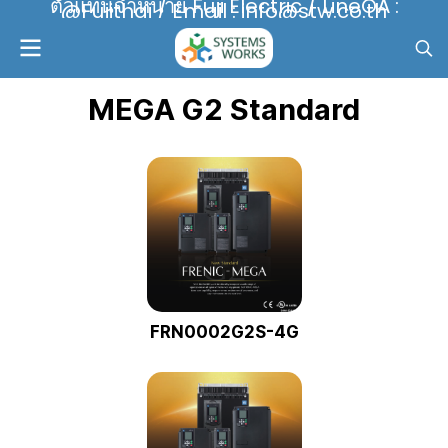
ตัวแทนจำหน่าย Fuji Electric / LineOA :
@Fujithai / Email : info@stw.co.th
MEGA G2 Standard
FRN0002G2S-4G