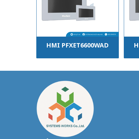
HMI PFXET6600WAD
H
฿100