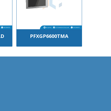
AD
PFXGP6600TMA
฿100