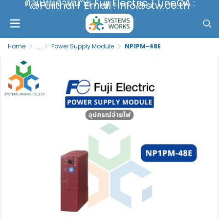
ตัวแทนจำหน่าย Fuji Electric / LineOA :
@Fujithai / Email : info@stw.co.th
Home
...
Power Supply Module
NP1PM-48E