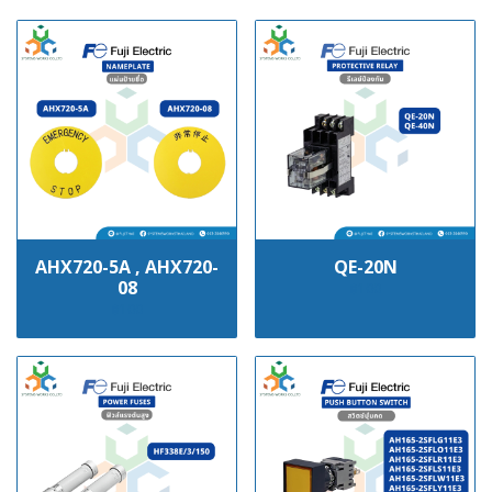
AHX720-5A , AHX720-
QE-20N
08
฿100
฿100