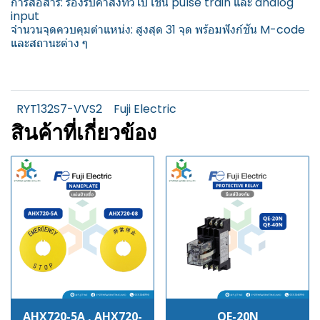
การสื่อสาร: รองรับคำสั่งทั่วไป เช่น pulse train และ analog
input
จำนวนจุดควบคุมตำแหน่ง: สูงสุด 31 จุด พร้อมฟังก์ชัน M-code
และสถานะต่าง ๆ
RYT132S7-VVS2
Fuji Electric
สินค้าที่เกี่ยวข้อง
AHX720-5A , AHX720-
QE-20N