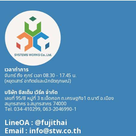
เวลาทำการ
จันทร์ ถึง ศุกร์ เวลา 08.30 - 17.45 น.
(หยุดเสาร์ อาทิตย์และนักขัตฤกษณ์)
บริษัท ซิสเต็ม เวิร์ค จำกัด
เลขที่ 95/8 หมู่ที่ 3 ซ.เจ็ดศอก ถ.เศรษฐกิจ1 ต.นาดี อ.เมือง
สมุทรสาคร จ.สมุทรสาคร 74000
Tel. 034-410299, 063-2046990-1
LineOA : @fujithai
Email : info@stw.co.th