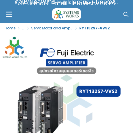
ตัวแทนจำหน่าย Fuji Electric / LineOA :
@Fujithai / Email : info@stw.co.th
Home
...
Servo Motor and Amplifier
RYT132S7-VVS2