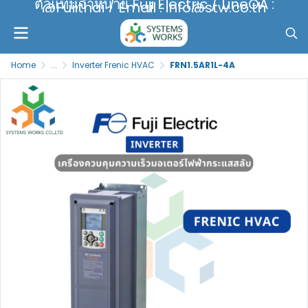
ตัวแทนจำหน่าย Fuji Electric / LineOA :
@Fujithai / Email : info@stw.co.th
Home
...
Inverter Frenic HVAC
FRN1.5AR1L-4A