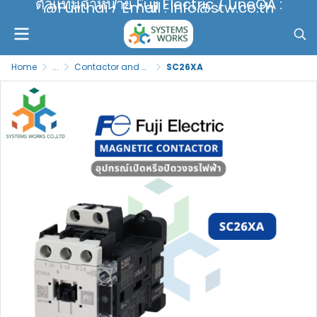
ตัวแทนจำหน่าย Fuji Electric / LineOA :
@Fujithai / Email : info@stw.co.th
Home
...
Contactor and Overload Relay
SC26XA