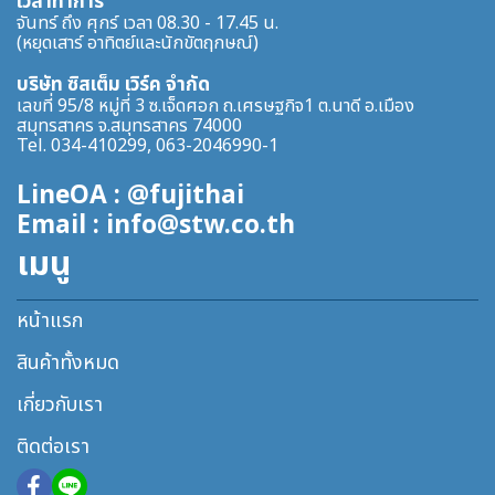
เวลาทำการ
จันทร์ ถึง ศุกร์ เวลา 08.30 - 17.45 น.
(หยุดเสาร์ อาทิตย์และนักขัตฤกษณ์)
บริษัท ซิสเต็ม เวิร์ค จำกัด
เลขที่ 95/8 หมู่ที่ 3 ซ.เจ็ดศอก ถ.เศรษฐกิจ1 ต.นาดี อ.เมือง
สมุทรสาคร จ.สมุทรสาคร 74000
Tel. 034-410299, 063-2046990-1
LineOA : @fujithai
Email : info@stw.co.th
เมนู
หน้าแรก
สินค้าทั้งหมด
เกี่ยวกับเรา
ติดต่อเรา