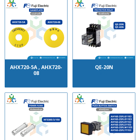
AHX720-5A , AHX720-
QE-20N
08
฿100
฿100