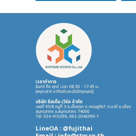
เวลาทำการ
จันทร์ ถึง ศุกร์ เวลา 08.30 - 17.45 น.
(หยุดเสาร์ อาทิตย์และนักขัตฤกษณ์)
บริษัท ซิสเต็ม เวิร์ค จำกัด
เลขที่ 95/8 หมู่ที่ 3 ซ.เจ็ดศอก ถ.เศรษฐกิจ1 ต.นาดี อ.เมือง
สมุทรสาคร จ.สมุทรสาคร 74000
Tel. 034-410299, 063-2046990-1
LineOA : @fujithai
Email : info@stw.co.th