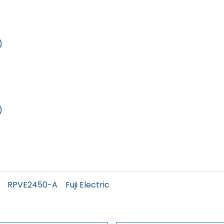
)
)
RPVE2450-A
Fuji Electric