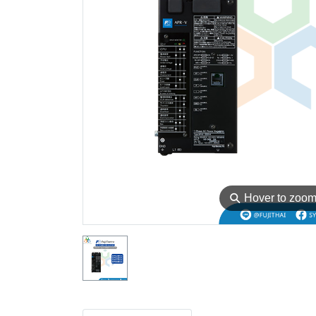
⚲
Hover to zoo