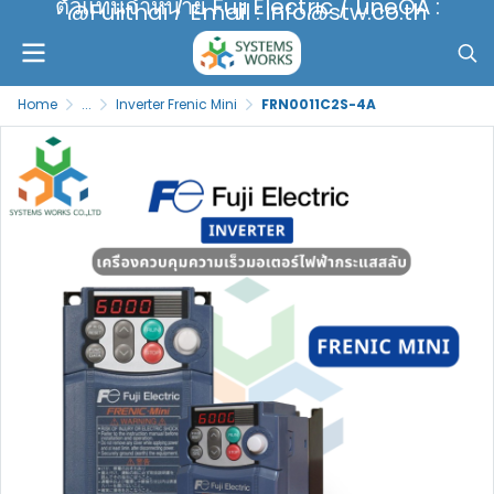
ตัวแทนจำหน่าย Fuji Electric / LineOA :
@Fujithai / Email : info@stw.co.th
Home
...
Inverter Frenic Mini
FRN0011C2S-4A