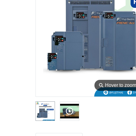
⚲
Hover to zoo