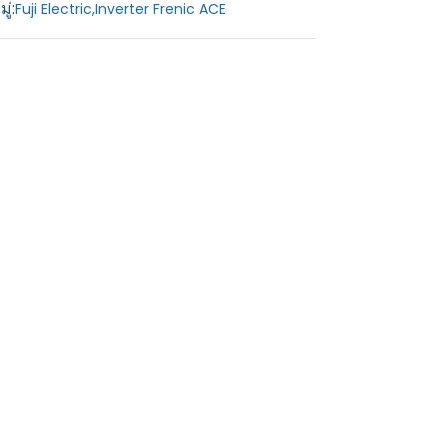
ู่:
Fuji Electric
,
Inverter Frenic ACE