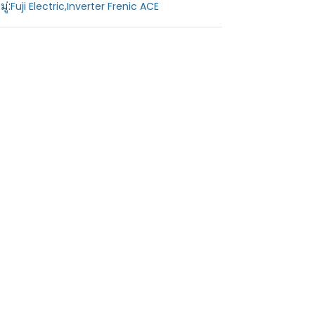
ู่:
Fuji Electric
,
Inverter Frenic ACE