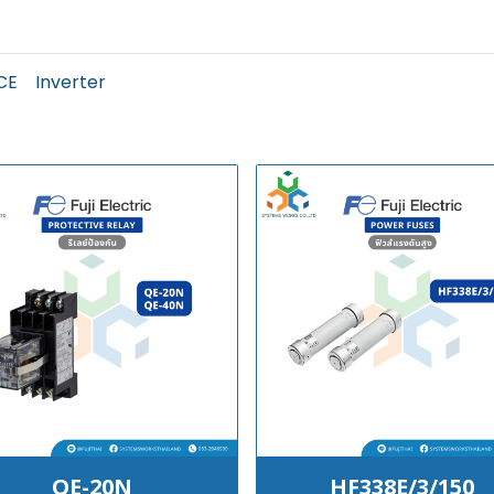
CE
Inverter
QE-20N
HF338E/3/150