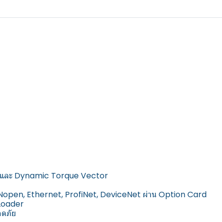
r, และ Dynamic Torque Vector
open, Ethernet, ProfiNet, DeviceNet ผ่าน Option Card
 Loader
อดภัย