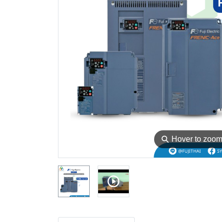
⚲
Hover to zoo