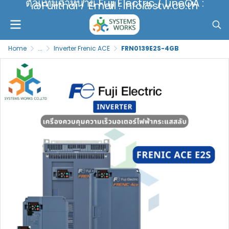
ตัวแทนจำหน่าย Fuji Electric / LineOA :
@Fujithai / Email : info@stw.co.th
Home
...
Inverter Frenic ACE
FRN0139E2S-4GB