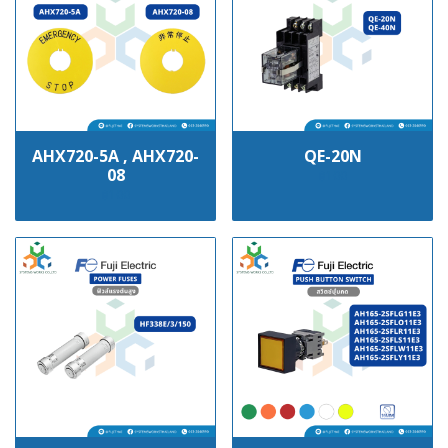
AHX720-5A , AHX720-
QE-20N
08
฿100
฿100