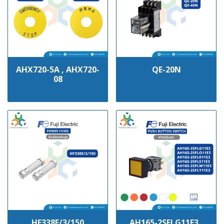
AHX720-5A , AHX720-
QE-20N
08
฿100
฿100
HF338E/3/150
AH165-2SFLG11E3 ,