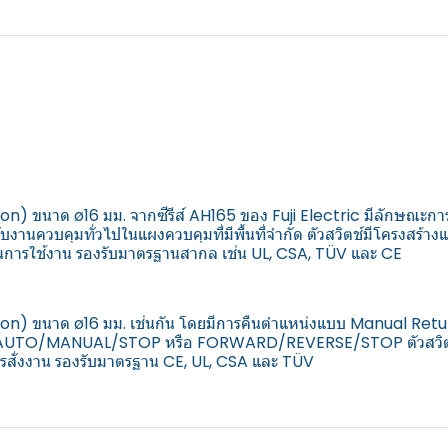
osition) ขนาด ø16 มม. จากซีรีส์ AH165 ของ Fuji Electric มีลักษณ
านควบคุมทั่วไปในแผงควบคุมที่มีพื้นที่จำกัด ตัวสวิตช์มีโครงสร้าง
นการใช้งาน รองรับมาตรฐานสากล เช่น UL, CSA, TÜV และ CE
position) ขนาด ø16 มม. เช่นกัน โดยมีการคืนตำแหน่งแบบ Manual R
น AUTO/MANUAL/STOP หรือ FORWARD/REVERSE/STOP ตัวสวิตช์มีโ
สั่งงาน รองรับมาตรฐาน CE, UL, CSA และ TÜV