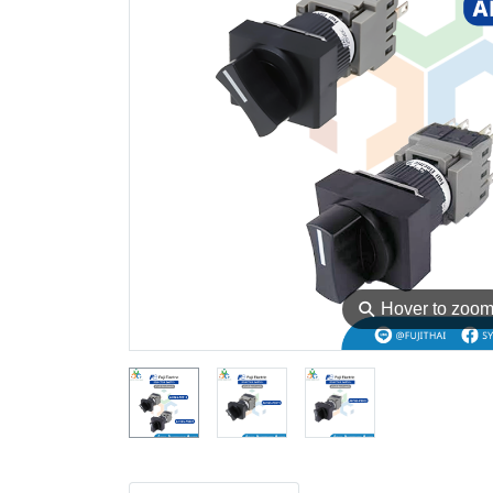
⚲
Hover to zoo