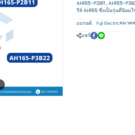
AH165-P2B11 , AH165-P3B22 
รีส์ AH165 ซึ่งเป็นรุ่นที่น
หมวดหม
แบรนด์:
Fuji Electric
แชร์
m