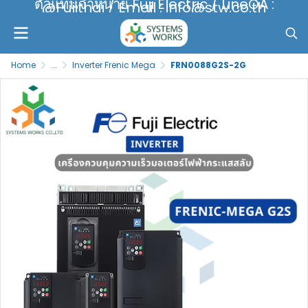
ตัวแทนจำหน่าย Fuji Electric / LineOA :
@Fujithai / Email : info@stw.co.th
Home
...
Inverter Frenic Mega
FRN0088G2S-2G