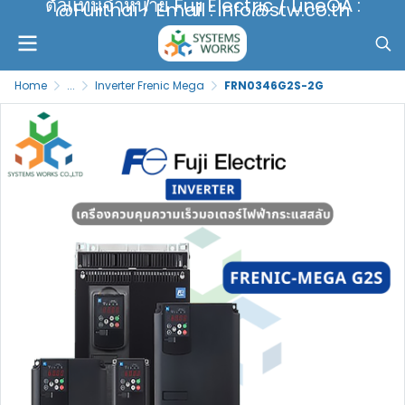
ตัวแทนจำหน่าย Fuji Electric / LineOA :
@Fujithai / Email : info@stw.co.th
Home
...
Inverter Frenic Mega
FRN0346G2S-2G