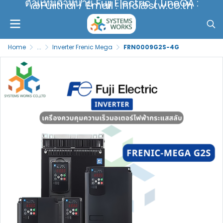
ตัวแทนจำหน่าย Fuji Electric / LineOA :
@Fujithai / Email : info@stw.co.th
Home
...
Inverter Frenic Mega
FRN0009G2S-4G