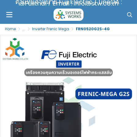
ตัวแทนจำหน่าย Fuji Electric / LineOA :
@Fujithai / Email : info@stw.co.th
Home
...
Inverter Frenic Mega
FRN0520G2S-4G