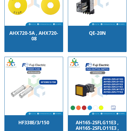
AHX720-5A , AHX720-
QE-20N
08
฿100
฿100
HF338E/3/150
AH165-2SFLG11E3 ,
AH165-2SFLO11E3 ,
฿100