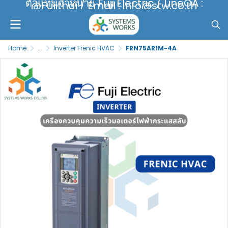
ตัวแทนจำหน่าย Fuji Electric / LineOA :
@Fujithai / Email : info@stw.co.th
Home
...
Inverter Frenic HVAC
FRN75AR1M-4A