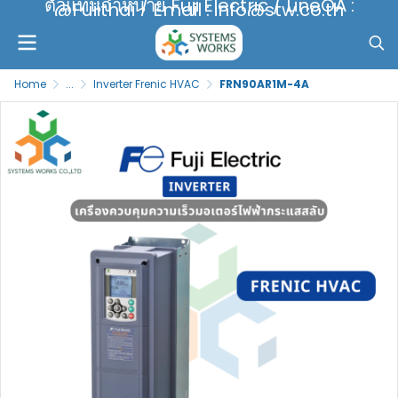
ตัวแทนจำหน่าย Fuji Electric / LineOA :
@Fujithai / Email : info@stw.co.th
Home
...
Inverter Frenic HVAC
FRN90AR1M-4A