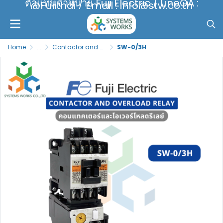
ตัวแทนจำหน่าย Fuji Electric / LineOA :
@Fujithai / Email : info@stw.co.th
Home
...
Contactor and Overload Relay
SW-0/3H