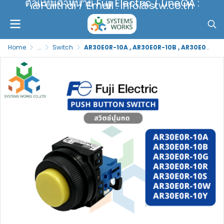
ตัวแทนจำหน่าย Fuji Electric / LineOA :
@Fujithai / Email : info@stw.co.th
Home
...
Switch
AR30E0R-10A , AR30E0R-10B , AR30E0R-10G , AR30E0R-10R , AR30E0R-10S , AR30E0R-10W , AR30E0R-10Y