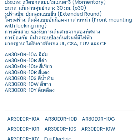
ประเภท: สวิตช์กดแบบโมเมนตารี (Momentary)
ขนาด: เส้นผ่านศูนย์กลาง 30 มม. (ø30)
รูปร่างปุ่ม: ปุ่มกลมแบบยื่น (Extended Round)
โครงสร้าง: ติดตั้งแบบขันน็อตจากด้านหน้า (Front mounting
with locking ring)
การเดินสาย: รองรับการเดินสายจากสองทิศทาง
การป้องกัน: มีฝาครอบป้องกันส่วนที่มีไฟฟ้า
มาตรฐาน: ได้รับการรับรอง UL, CSA, TÜV และ CE
AR30E0R-10A สีส้ม
AR30E0R-10B สีดำ
AR30E0R-10G สีเขียว
AR30E0R-10R สีแดง
AR30E0R-10S สีน้ำเงิน
AR30E0R-10W สีขาว
AR30E0R-10Y สีเหลือง
AR30E0R-10A
AR30E0R-10B
AR30E0R-10G
AR30E0R-10R
AR30E0R-10S
AR30E0R-10W
AR30E0R-10Y
Fuji Electric