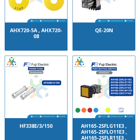
AHX720-5A , AHX720-
QE-20N
08
฿100
฿100
HF338E/3/150
AH165-2SFLG11E3 ,
AH165-2SFLO11E3 ,
฿100
AH165-2SFLR11E3 ,