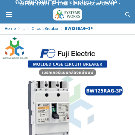
ตัวแทนจำหน่าย Fuji Electric / LineOA :
@Fujithai / Email : info@stw.co.th
Home
...
Circuit Breaker
BW125RAG-3P