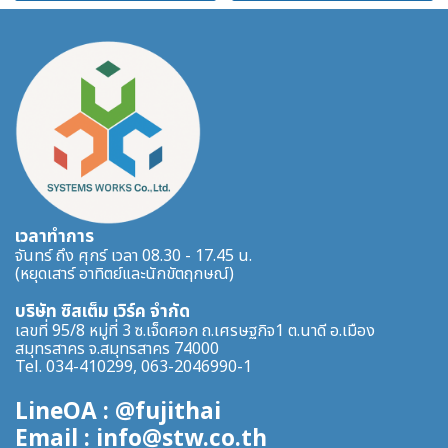
เวลาทำการ
จันทร์ ถึง ศุกร์ เวลา 08.30 - 17.45 น.
(หยุดเสาร์ อาทิตย์และนักขัตฤกษณ์)
บริษัท ซิสเต็ม เวิร์ค จำกัด
เลขที่ 95/8 หมู่ที่ 3 ซ.เจ็ดศอก ถ.เศรษฐกิจ1 ต.นาดี อ.เมือง
สมุทรสาคร จ.สมุทรสาคร 74000
Tel. 034-410299, 063-2046990-1
LineOA : @fujithai
Email : info@stw.co.th