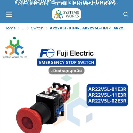
ตัวแทนจำหน่าย Fuji Electric / LineOA :
@Fujithai / Email : info@stw.co.th
Home
...
Switch
AR22V5L-01E3R , AR22V5L-11E3R , AR22V5L-02E3R