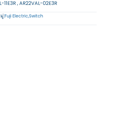
L-11E3R , AR22VAL-02E3R
ู่:
Fuji Electric
,
Switch