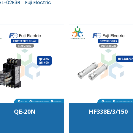
AL-02E3R
Fuji Electric
QE-20N
HF338E/3/150
฿100
฿100