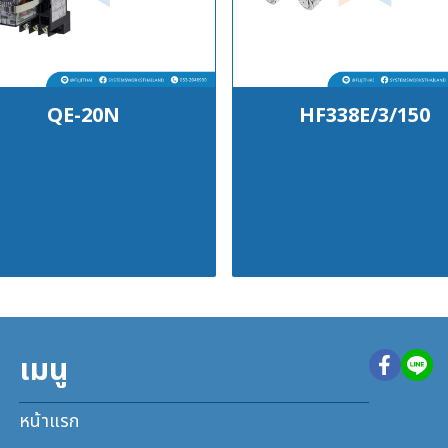
QE-20N
HF338E/3/150
฿100
฿100
เมนู
หน้าแรก