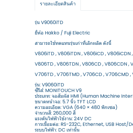
รายละเอียดสินค้า
รุ่น V9060iTD
ยี่ห้อ Hakko / Fuji Electric
สามารถใช้ทดแทนรุ่นเก่าที่เลิกผลิต ดังนี้
V806iTD , V806iTDN , V806iCD , V806iCDN
V806TD , V806TDN , V806CD , V806CDN ,
V706TD , V706TMD , V706CD , V706CMD 
รุ่น: V9060iTD
ซีรีส์: MONITOUCH V9
ประเภท: จอสัมผัส HMI (Human Machine Inte
ขนาดหน้าจอ: 5.7 นิ้ว TFT LCD
ความละเอียด: VGA (640 × 480 พิกเซล)
จำนวนสี: 260,000 สี
แรงดันไฟฟ้าใช้งาน: 24V DC
การเชื่อมต่อ: RS-232C, Ethernet, USB Host/D
ระบบไฟฟ้า: DC เท่านั้น