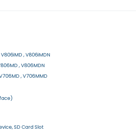
 , V806iMD , V806iMDN
 V806MD , V806MDN
, V706MD , V706MMD
rface)
evice, SD Card Slot