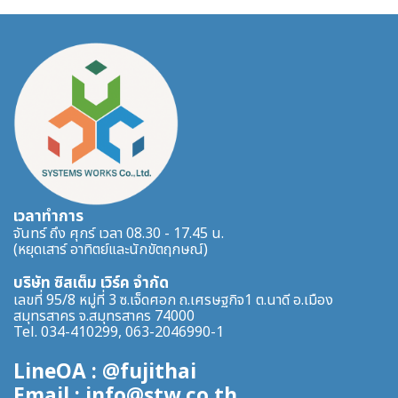
เวลาทำการ
จันทร์ ถึง ศุกร์ เวลา 08.30 - 17.45 น.
(หยุดเสาร์ อาทิตย์และนักขัตฤกษณ์)
บริษัท ซิสเต็ม เวิร์ค จำกัด
เลขที่ 95/8 หมู่ที่ 3 ซ.เจ็ดศอก ถ.เศรษฐกิจ1 ต.นาดี อ.เมือง
สมุทรสาคร จ.สมุทรสาคร 74000
Tel. 034-410299, 063-2046990-1
LineOA : @fujithai
Email : info@stw.co.th