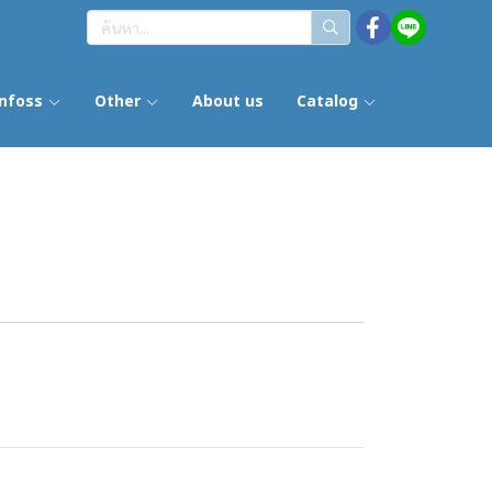
nfoss
Other
About us
Catalog