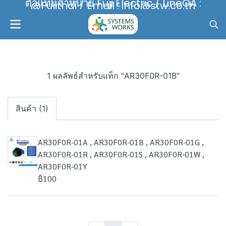
ตัวแทนจำหน่าย Fuji Electric / LineOA :
@Fujithai / Email : info@stw.co.th
1 ผลลัพธ์สำหรับแท็ก "AR30F0R-01B"
สินค้า (1)
AR30F0R-01A , AR30F0R-01B , AR30F0R-01G ,
AR30F0R-01R , AR30F0R-01S , AR30F0R-01W ,
AR30F0R-01Y
฿100