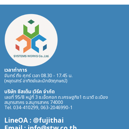
เวลาทำการ
จันทร์ ถึง ศุกร์ เวลา 08.30 - 17.45 น.
(หยุดเสาร์ อาทิตย์และนักขัตฤกษณ์)
บริษัท ซิสเต็ม เวิร์ค จำกัด
เลขที่ 95/8 หมู่ที่ 3 ซ.เจ็ดศอก ถ.เศรษฐกิจ1 ต.นาดี อ.เมือง
สมุทรสาคร จ.สมุทรสาคร 74000
Tel. 034-410299, 063-2046990-1
LineOA : @fujithai
Email : info@stw.co.th