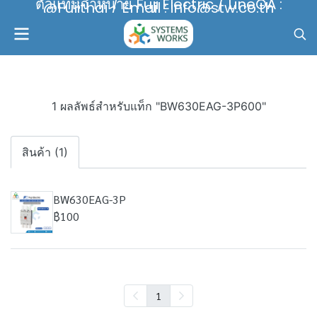
ตัวแทนจำหน่าย Fuji Electric / LineOA :
@Fujithai / Email : info@stw.co.th
1 ผลลัพธ์สำหรับแท็ก "BW630EAG-3P600"
สินค้า (1)
BW630EAG-3P
฿100
1