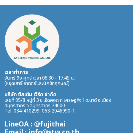
เวลาทำการ
จันทร์ ถึง ศุกร์ เวลา 08.30 - 17.45 น.
(หยุดเสาร์ อาทิตย์และนักขัตฤกษณ์)
บริษัท ซิสเต็ม เวิร์ค จำกัด
เลขที่ 95/8 หมู่ที่ 3 ซ.เจ็ดศอก ถ.เศรษฐกิจ1 ต.นาดี อ.เมือง
สมุทรสาคร จ.สมุทรสาคร 74000
Tel. 034-410299, 063-2046990-1
LineOA : @fujithai
Email : info@stw.co.th