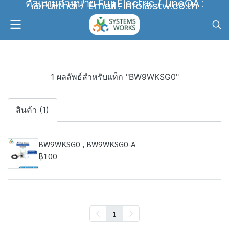
ตัวแทนจำหน่าย Fuji Electric / LineOA :
@Fujithai / Email : info@stw.co.th
1 ผลลัพธ์สำหรับแท็ก "BW9WKSG0"
สินค้า (1)
BW9WKSG0 , BW9WKSG0-A
฿100
1