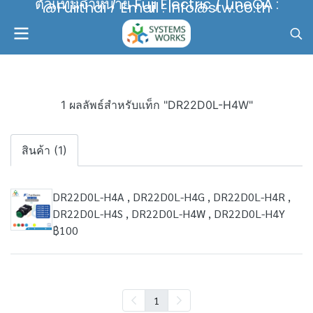
ตัวแทนจำหน่าย Fuji Electric / LineOA :
@Fujithai / Email : info@stw.co.th
1 ผลลัพธ์สำหรับแท็ก "DR22D0L-H4W"
สินค้า (1)
DR22D0L-H4A , DR22D0L-H4G , DR22D0L-H4R ,
DR22D0L-H4S , DR22D0L-H4W , DR22D0L-H4Y
฿100
1