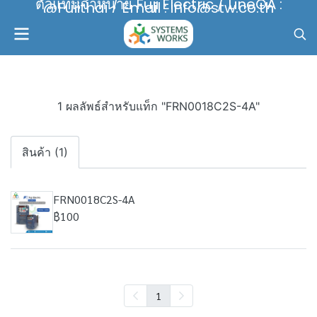
ตัวแทนจำหน่าย Fuji Electric / LineOA :
@Fujithai / Email : info@stw.co.th
1 ผลลัพธ์สำหรับแท็ก "FRN0018C2S-4A"
สินค้า (1)
FRN0018C2S-4A
฿100
1