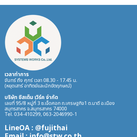
เวลาทำการ
จันทร์ ถึง ศุกร์ เวลา 08.30 - 17.45 น.
(หยุดเสาร์ อาทิตย์และนักขัตฤกษณ์)
บริษัท ซิสเต็ม เวิร์ค จำกัด
เลขที่ 95/8 หมู่ที่ 3 ซ.เจ็ดศอก ถ.เศรษฐกิจ1 ต.นาดี อ.เมือง
สมุทรสาคร จ.สมุทรสาคร 74000
Tel. 034-410299, 063-2046990-1
LineOA : @fujithai
Email : info@stw.co.th