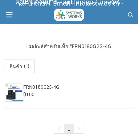
ตัวแทนจำหน่าย Fuji Electric / LineOA :
@Fujithai / Email : info@stw.co.th
1 ผลลัพธ์สำหรับแท็ก "FRN0180G2S-4G"
สินค้า (1)
FRN0180G2S-4G
฿100
1