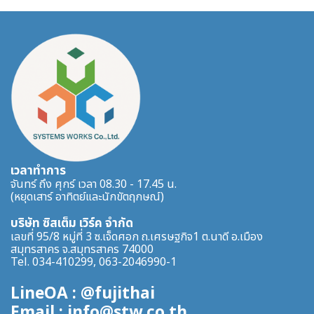
เวลาทำการ
จันทร์ ถึง ศุกร์ เวลา 08.30 - 17.45 น.
(หยุดเสาร์ อาทิตย์และนักขัตฤกษณ์)
บริษัท ซิสเต็ม เวิร์ค จำกัด
เลขที่ 95/8 หมู่ที่ 3 ซ.เจ็ดศอก ถ.เศรษฐกิจ1 ต.นาดี อ.เมือง
สมุทรสาคร จ.สมุทรสาคร 74000
Tel. 034-410299, 063-2046990-1
LineOA : @fujithai
Email : info@stw.co.th