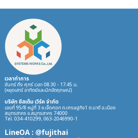
เวลาทำการ
จันทร์ ถึง ศุกร์ เวลา 08.30 - 17.45 น.
(หยุดเสาร์ อาทิตย์และนักขัตฤกษณ์)
บริษัท ซิสเต็ม เวิร์ค จำกัด
เลขที่ 95/8 หมู่ที่ 3 ซ.เจ็ดศอก ถ.เศรษฐกิจ1 ต.นาดี อ.เมือง
สมุทรสาคร จ.สมุทรสาคร 74000
Tel. 034-410299, 063-2046990-1
LineOA : @fujithai