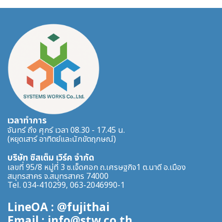
เวลาทำการ
จันทร์ ถึง ศุกร์ เวลา 08.30 - 17.45 น.
(หยุดเสาร์ อาทิตย์และนักขัตฤกษณ์)
บริษัท ซิสเต็ม เวิร์ค จำกัด
เลขที่ 95/8 หมู่ที่ 3 ซ.เจ็ดศอก ถ.เศรษฐกิจ1 ต.นาดี อ.เมือง
สมุทรสาคร จ.สมุทรสาคร 74000
Tel. 034-410299, 063-2046990-1
LineOA : @fujithai
Email : info@stw.co.th