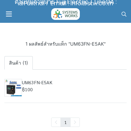
ตัวแทนจำหน่าย Fuji Electric / LineOA :
@Fujithai / Email : info@stw.co.th
1 ผลลัพธ์สำหรับแท็ก "UM63FN-E5AK"
สินค้า (1)
UM63FN-E5AK
฿100
1