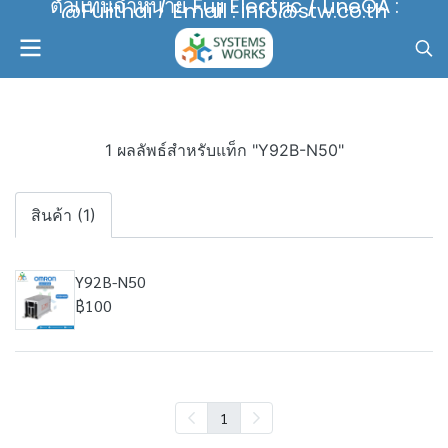
ตัวแทนจำหน่าย Fuji Electric / LineOA :
@Fujithai / Email : info@stw.co.th
1 ผลลัพธ์สำหรับแท็ก "Y92B-N50"
สินค้า (1)
Y92B-N50
฿100
1