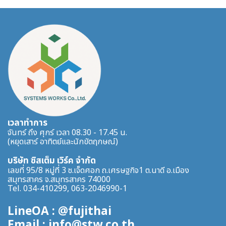
เวลาทำการ
จันทร์ ถึง ศุกร์ เวลา 08.30 - 17.45 น.
(หยุดเสาร์ อาทิตย์และนักขัตฤกษณ์)
บริษัท ซิสเต็ม เวิร์ค จำกัด
เลขที่ 95/8 หมู่ที่ 3 ซ.เจ็ดศอก ถ.เศรษฐกิจ1 ต.นาดี อ.เมือง
สมุทรสาคร จ.สมุทรสาคร 74000
Tel. 034-410299, 063-2046990-1
LineOA : @fujithai
Email : info@stw.co.th