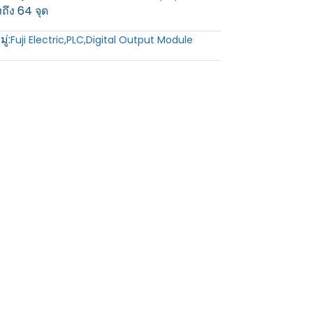
ึง 64 จุด
ู่:
Fuji Electric
,
PLC
,
Digital Output Module