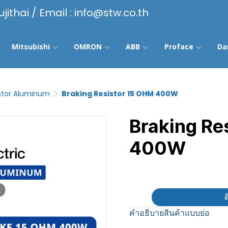
ujithai / Email : info@stw.co.th
Mitsubishi
OMRON
ABB
Proface
Da
istor Aluminum
Braking Resistor 15 OHM 400W
Braking Re
400W
฿100
ต
คำอธิบายสินค้าแบบย่อ