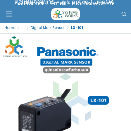
ตัวแทนจำหน่าย Fuji Electric / LineOA :
@Fujithai / Email : info@stw.co.th
Home
...
Digital Mark Sensor
LX-101