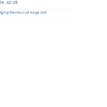
-Z4 , SZ-Z5
ู่:
Fuji Electric
,
Coil Surge Unit