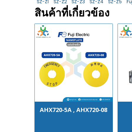
SZ-Z1
SZ-Z2
SZ-Z3
SZ-Z4
SZ-Z5
Fu
สินค้าที่เกี่ยวข้อง
AHX720-5A , AHX720-08
฿100