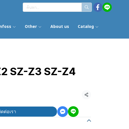
nfoss
Other
About us
Catalog
Z2 SZ-Z3 SZ-Z4
แชร์
ิดต่อเรา