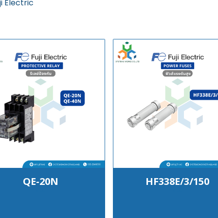
ji Electric
QE-20N
HF338E/3/150
฿100
฿100