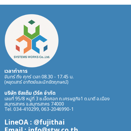
เวลาทำการ
จันทร์ ถึง ศุกร์ เวลา 08.30 - 17.45 น.
(หยุดเสาร์ อาทิตย์และนักขัตฤกษณ์)
บริษัท ซิสเต็ม เวิร์ค จำกัด
เลขที่ 95/8 หมู่ที่ 3 ซ.เจ็ดศอก ถ.เศรษฐกิจ1 ต.นาดี อ.เมือง
สมุทรสาคร จ.สมุทรสาคร 74000
Tel. 034-410299, 063-2046990-1
LineOA : @fujithai
Email : info@stw.co.th