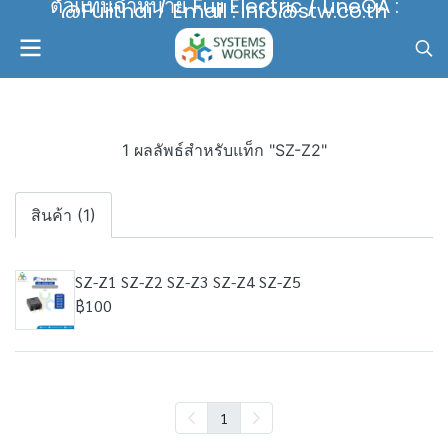
ตัวแทนจำหน่าย Fuji Electric / LineOA :
@Fujithai / Email : info@stw.co.th
1 ผลลัพธ์สำหรับแท็ก "SZ-Z2"
สินค้า (1)
SZ-Z1 SZ-Z2 SZ-Z3 SZ-Z4 SZ-Z5
฿100
1