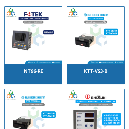
NT96-RE
KTT-VS3-B
฿100
฿100