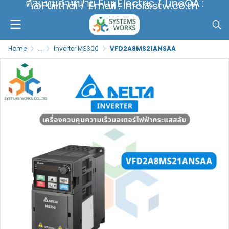
ตัวแทนจำหน่าย Fuji Electric / LineOA :
@Fujithai / Email : info@stw.co.th
Home
...
Inverter MS300
VFD2A8MS21ANSAA