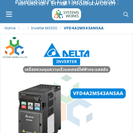
ตัวแทนจำหน่าย Fuji Electric / LineOA :
@Fujithai / Email : info@stw.co.th
Home
...
Inverter MS300
VFD4A2MS43ANSAA