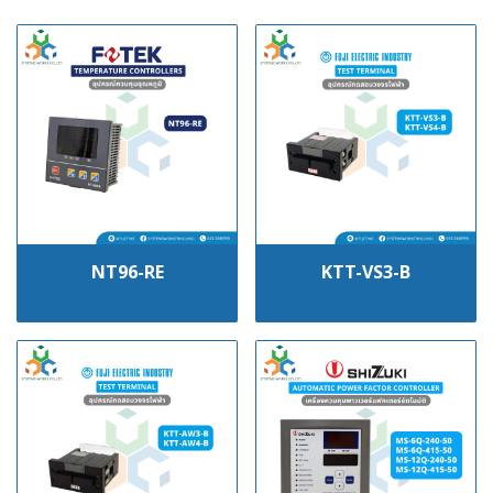
NT96-RE
KTT-VS3-B
฿100
฿100