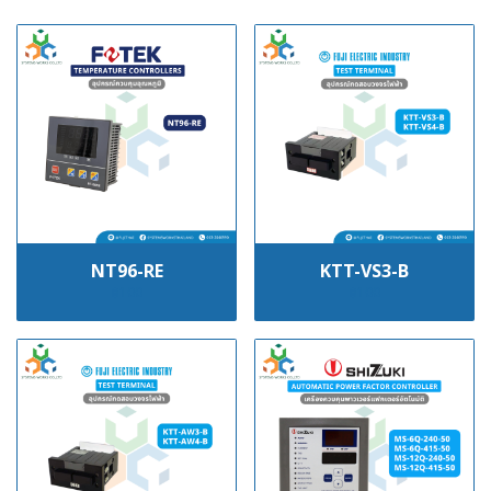
NT96-RE
KTT-VS3-B
฿100
฿100