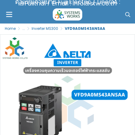
ตัวแทนจำหน่าย Fuji Electric / LineOA :
@Fujithai / Email : info@stw.co.th
Home
...
Inverter MS300
VFD9A0MS43ANSAA