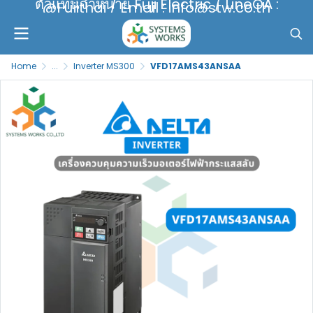
ตัวแทนจำหน่าย Fuji Electric / LineOA :
@Fujithai / Email : info@stw.co.th
Home
...
Inverter MS300
VFD17AMS43ANSAA