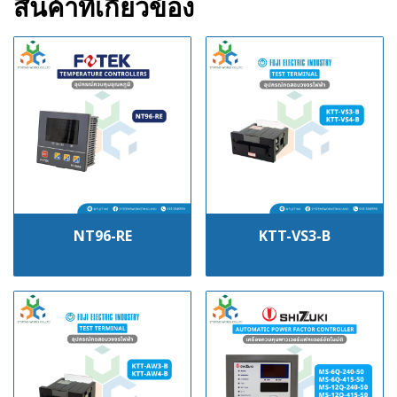
สินค้าที่เกี่ยวข้อง
NT96-RE
KTT-VS3-B
฿100
฿100