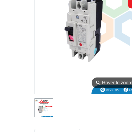
⚲
Hover to zoo