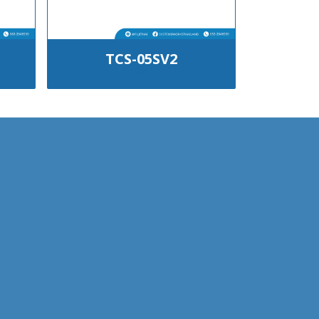
TCS-05SV2
฿100