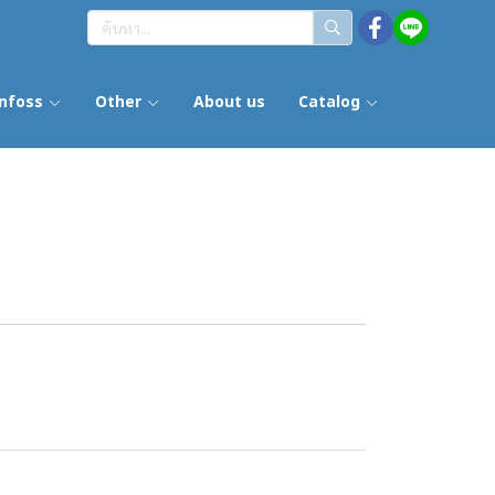
nfoss
Other
About us
Catalog