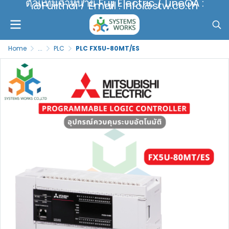
ตัวแทนจำหน่าย Fuji Electric / LineOA :
@Fujithai / Email : info@stw.co.th
Home
...
PLC
PLC FX5U-80MT/ES